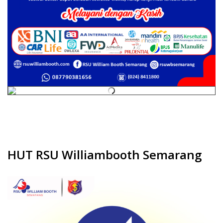
V
HUT RSU Williambooth Semarang